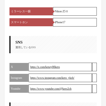
ミラーレス一眼
Nikon Z5Ⅱ
スマートホン
iPhone17
SNS
運用しているSNS
X
https://x.com/kenzy00kero
Instagram
https://www.instagram.com/kero_yksb/
Youtube
https://www.youtube.com/@kero2ch